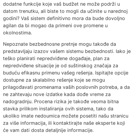
dodatne funkcije koje vaš budžet ne može podrži u
datom trenutku, ali biste to mogli da učinite u narednoj
godini? Vaš sistem definitivno mora da bude dovoljno
agilan da bi mogao da primeni ove promene u
okolnostima.
Nepoznate bezbednosne pretnje mogu takođe da
predstavljaju izazov vašem sistemu bezbednosti. Iako je
teško planirati nepredviđene događaje, plan za
nepredviđene situacije je od suštinskog značaja za
buduću efikasnu primenu vašeg rešenja. Ispitajte opcije
dostupne za skalabilno rešenje koje se mogu
prilagođavati promenama vaših poslovnih potreba, a da
ne zahtevaju nove izdatke kada dođe vreme za
nadogradnju. Procena rizika je takođe veoma bitna
stavka prilikom instaliranja ovih sistema, tako da
ukoliko imate nedoumica možete posetiti našu stranicu
za više informacija, ili kontaktirajte naše eksperte koji
će vam dati dosta detaljnije informacije.