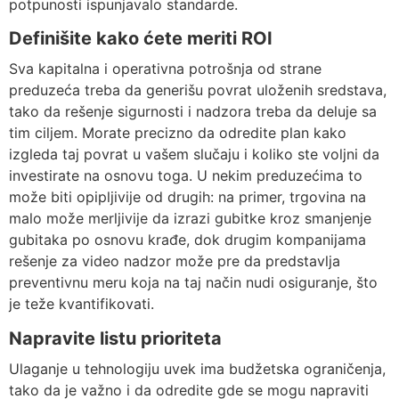
potpunosti ispunjavalo standarde.
Definišite kako ćete meriti ROI
Sva kapitalna i operativna potrošnja od strane
preduzeća treba da generišu povrat uloženih sredstava,
tako da rešenje sigurnosti i nadzora treba da deluje sa
tim ciljem. Morate precizno da odredite plan kako
izgleda taj povrat u vašem slučaju i koliko ste voljni da
investirate na osnovu toga. U nekim preduzećima to
može biti opipljivije od drugih: na primer, trgovina na
malo može merljivije da izrazi gubitke kroz smanjenje
gubitaka po osnovu krađe, dok drugim kompanijama
rešenje za video nadzor može pre da predstavlja
preventivnu meru koja na taj način nudi osiguranje, što
je teže kvantifikovati.
Napravite listu prioriteta
Ulaganje u tehnologiju uvek ima budžetska ograničenja,
tako da je važno i da odredite gde se mogu napraviti