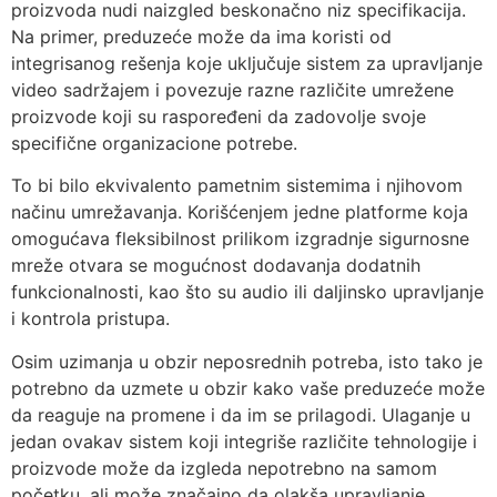
proizvoda nudi naizgled beskonačno niz specifikacija.
Na primer, preduzeće može da ima koristi od
integrisanog rešenja koje uključuje sistem za upravljanje
video sadržajem i povezuje razne različite umrežene
proizvode koji su raspoređeni da zadovolje svoje
specifične organizacione potrebe.
To bi bilo ekvivalento pametnim sistemima i njihovom
načinu umrežavanja. Korišćenjem jedne platforme koja
omogućava fleksibilnost prilikom izgradnje sigurnosne
mreže otvara se mogućnost dodavanja dodatnih
funkcionalnosti, kao što su audio ili daljinsko upravljanje
i kontrola pristupa.
Osim uzimanja u obzir neposrednih potreba, isto tako je
potrebno da uzmete u obzir kako vaše preduzeće može
da reaguje na promene i da im se prilagodi. Ulaganje u
jedan ovakav sistem koji integriše različite tehnologije i
proizvode može da izgleda nepotrebno na samom
početku, ali može značajno da olakša upravljanje