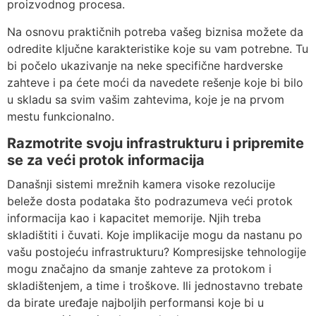
proizvodnog procesa.
Na osnovu praktičnih potreba vašeg biznisa možete da
odredite ključne karakteristike koje su vam potrebne. Tu
bi počelo ukazivanje na neke specifične hardverske
zahteve i pa ćete moći da navedete rešenje koje bi bilo
u skladu sa svim vašim zahtevima, koje je na prvom
mestu funkcionalno.
Razmotrite svoju infrastrukturu i pripremite
se za veći protok informacija
Današnji sistemi mrežnih kamera visoke rezolucije
beleže dosta podataka što podrazumeva veći protok
informacija kao i kapacitet memorije. Njih treba
skladištiti i čuvati. Koje implikacije mogu da nastanu po
vašu postojeću infrastrukturu? Kompresijske tehnologije
mogu značajno da smanje zahteve za protokom i
skladištenjem, a time i troškove. Ili jednostavno trebate
da birate uređaje najboljih performansi koje bi u