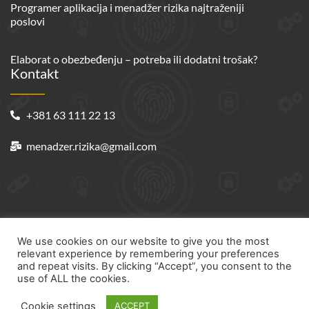
Programer aplikacija i menadžer rizika najtraženiji
poslovi
Elaborat o obezbeđenju – potreba ili dodatni trošak?
Kontakt
+381 63 111 22 13
menadzer.rizika@gmail.com
© 2021 riskmanager.rs
We use cookies on our website to give you the most
relevant experience by remembering your preferences
Powered by WebPortal
and repeat visits. By clicking “Accept”, you consent to the
use of ALL the cookies.
Cookie settings
ACCEPT