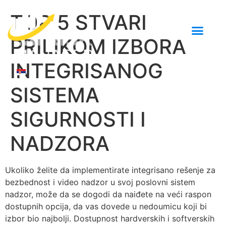
TOP 5 STVARI
PRILIKOM IZBORA
INTEGRISANOG
SISTEMA
SIGURNOSTI I
NADZORA
Ukoliko želite da implementirate integrisano rešenje za
bezbednost i video nadzor u svoj poslovni sistem
nadzor, može da se dogodi da naiđete na veći raspon
dostupnih opcija, da vas dovede u nedoumicu koji bi
izbor bio najbolji. Dostupnost hardverskih i softverskih