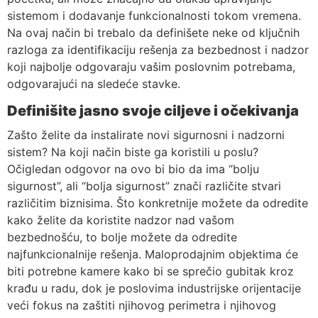
sistemom i dodavanje funkcionalnosti tokom vremena.
Na ovaj način bi trebalo da definišete neke od ključnih
razloga za identifikaciju rešenja za bezbednost i nadzor
koji najbolje odgovaraju vašim poslovnim potrebama,
odgovarajući na sledeće stavke.
Definišite jasno svoje ciljeve i očekivanja
Zašto želite da instalirate novi sigurnosni i nadzorni
sistem? Na koji način biste ga koristili u poslu?
Očigledan odgovor na ovo bi bio da ima “bolju
sigurnost”, ali “bolja sigurnost” znači različite stvari
različitim biznisima. Što konkretnije možete da odredite
kako želite da koristite nadzor nad vašom
bezbednošću, to bolje možete da odredite
najfunkcionalnije rešenja. Maloprodajnim objektima će
biti potrebne kamere kako bi se sprečio gubitak kroz
krađu u radu, dok je poslovima industrijske orijentacije
veći fokus na zaštiti njihovog perimetra i njihovog