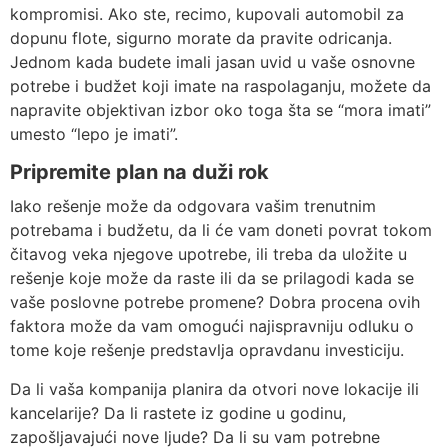
kompromisi. Ako ste, recimo, kupovali automobil za
dopunu flote, sigurno morate da pravite odricanja.
Jednom kada budete imali jasan uvid u vaše osnovne
potrebe i budžet koji imate na raspolaganju, možete da
napravite objektivan izbor oko toga šta se “mora imati”
umesto “lepo je imati”.
Pripremite plan na duži rok
Iako rešenje može da odgovara vašim trenutnim
potrebama i budžetu, da li će vam doneti povrat tokom
čitavog veka njegove upotrebe, ili treba da uložite u
rešenje koje može da raste ili da se prilagodi kada se
vaše poslovne potrebe promene? Dobra procena ovih
faktora može da vam omogući najispravniju odluku o
tome koje rešenje predstavlja opravdanu investiciju.
Da li vaša kompanija planira da otvori nove lokacije ili
kancelarije? Da li rastete iz godine u godinu,
zapošljavajući nove ljude? Da li su vam potrebne